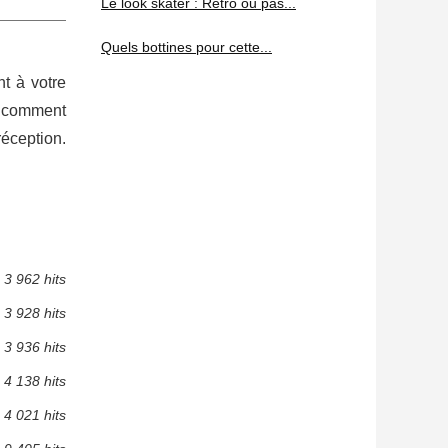
Le look skater : Retro ou pas...
Quels bottines pour cette...
t à votre
r comment
réception.
3 962 hits
3 928 hits
3 936 hits
4 138 hits
4 021 hits