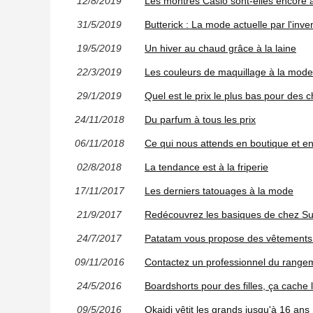
12/8/2019
Les montres Casio sont-elles encore 
31/5/2019
Butterick : La mode actuelle par l'inv
19/5/2019
Un hiver au chaud grâce à la laine
22/3/2019
Les couleurs de maquillage à la mode
29/1/2019
Quel est le prix le plus bas pour des
24/11/2018
Du parfum à tous les prix
06/11/2018
Ce qui nous attends en boutique et en
02/8/2018
La tendance est à la friperie
17/11/2017
Les derniers tatouages à la mode
21/9/2017
Redécouvrez les basiques de chez S
24/7/2017
Patatam vous propose des vêtements po
09/11/2016
Contactez un professionnel du rangem
24/5/2016
Boardshorts pour des filles, ça cache l
09/5/2016
Okaidi vêtit les grands jusqu'à 16 ans 