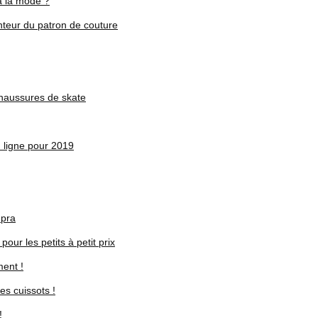
à la mode ?
enteur du patron de couture
 chaussures de skate
 ligne pour 2019
upra
ur les petits à petit prix
ent !
es cuissots !
!