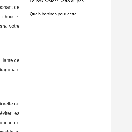
Le look skater : Retro ou pas...
portant de
Quels bottines pour cette...
 choix et
sh/
, votre
illante de
diagonale
turelle ou
éviter les
 touche de