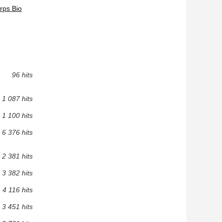
rps Bio
96 hits
1 087 hits
1 100 hits
6 376 hits
2 381 hits
3 382 hits
4 116 hits
3 451 hits