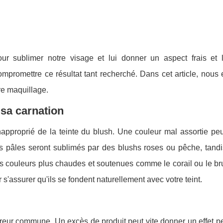
our sublimer notre visage et lui donner un aspect frais et 
promettre ce résultat tant recherché. Dans cet article, nous 
re maquillage.
 sa carnation
napproprié de la teinte du blush. Une couleur mal assortie peu
nts pâles seront sublimés par des blushs roses ou pêche, tandi
s couleurs plus chaudes et soutenues comme le corail ou le bru
r s'assurer qu'ils se fondent naturellement avec votre teint.
reur commune. Un excès de produit peut vite donner un effet p