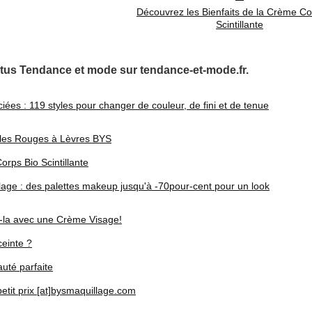
Découvrez les Bienfaits de la Crème Co
Scintillante
tus Tendance et mode sur tendance-et-mode.fr.
ées : 119 styles pour changer de couleur, de fini et de tenue
 les Rouges à Lèvres BYS
orps Bio Scintillante
ge : des palettes makeup jusqu'à -70pour-cent pour un look
z-la avec une Crème Visage!
ceinte ?
uté parfaite
etit prix [at]bysmaquillage.com