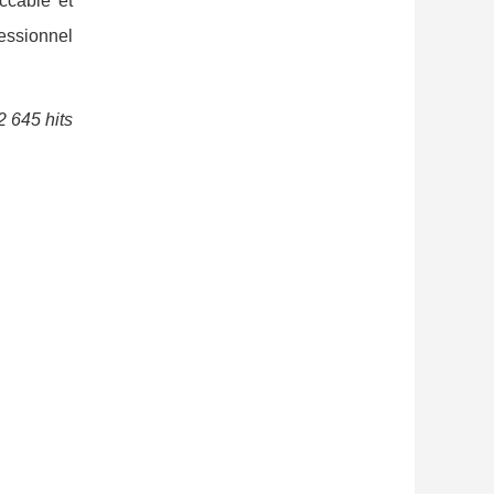
eccable et
fessionnel
2 645 hits