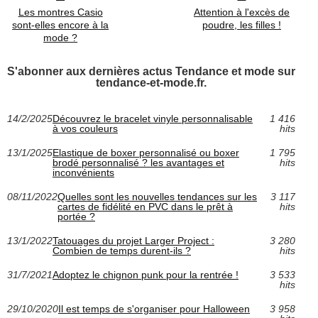
Les montres Casio
Attention à l'excès de
sont-elles encore à la
poudre, les filles !
mode ?
S'abonner aux dernières actus Tendance et mode sur
tendance-et-mode.fr.
14/2/2025
Découvrez le bracelet vinyle personnalisable
1 416
à vos couleurs
hits
13/1/2025
Elastique de boxer personnalisé ou boxer
1 795
brodé personnalisé ? les avantages et
hits
inconvénients
08/11/2022
Quelles sont les nouvelles tendances sur les
3 117
cartes de fidélité en PVC dans le prêt à
hits
portée ?
13/1/2022
Tatouages du projet Larger Project :
3 280
Combien de temps durent-ils ?
hits
31/7/2021
Adoptez le chignon punk pour la rentrée !
3 533
hits
29/10/2020
Il est temps de s'organiser pour Halloween
3 958