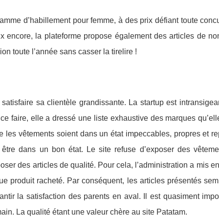
gamme d’habillement pour femme, à des prix défiant toute concu
ux encore, la plateforme propose également des articles de n
n toute l’année sans casser la tirelire !
tisfaire sa clientèle grandissante. La startup est intransigea
r ce faire, elle a dressé une liste exhaustive des marques qu’el
e les vêtements soient dans un état impeccables, propres et re
être dans un bon état. Le site refuse d’exposer des vêteme
oser des articles de qualité. Pour cela, l’administration a mis e
que produit racheté. Par conséquent, les articles présentés sem
rantir la satisfaction des parents en aval. Il est quasiment imp
ain. La qualité étant une valeur chère au site Patatam.