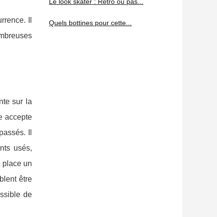
Le look skater : Retro ou pas...
rrence. Il
Quels bottines pour cette...
ombreuses
nte sur la
le accepte
passés. Il
nts usés,
n place un
blent être
ossible de