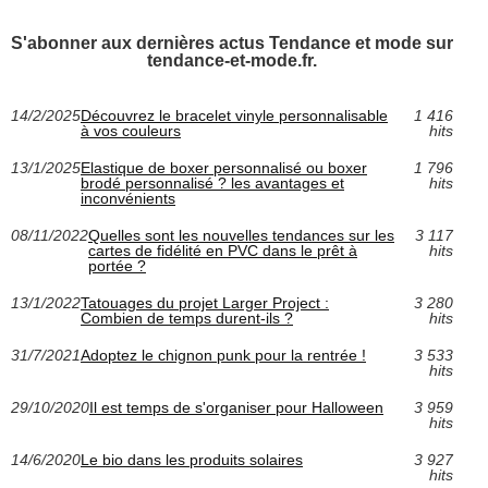
S'abonner aux dernières actus Tendance et mode sur
tendance-et-mode.fr.
14/2/2025
Découvrez le bracelet vinyle personnalisable
1 416
à vos couleurs
hits
13/1/2025
Elastique de boxer personnalisé ou boxer
1 796
brodé personnalisé ? les avantages et
hits
inconvénients
08/11/2022
Quelles sont les nouvelles tendances sur les
3 117
cartes de fidélité en PVC dans le prêt à
hits
portée ?
13/1/2022
Tatouages du projet Larger Project :
3 280
Combien de temps durent-ils ?
hits
31/7/2021
Adoptez le chignon punk pour la rentrée !
3 533
hits
29/10/2020
Il est temps de s'organiser pour Halloween
3 959
hits
14/6/2020
Le bio dans les produits solaires
3 927
hits