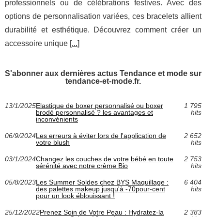
professionnels ou de célébrations festives. Avec des
options de personnalisation variées, ces bracelets allient
durabilité et esthétique. Découvrez comment créer un
accessoire unique [
...
]
S'abonner aux dernières actus Tendance et mode sur
tendance-et-mode.fr.
13/1/2025
Elastique de boxer personnalisé ou boxer
1 795
brodé personnalisé ? les avantages et
hits
inconvénients
06/9/2024
Les erreurs à éviter lors de l'application de
2 652
votre blush
hits
03/1/2024
Changez les couches de votre bébé en toute
2 753
sérénité avec notre crème Bio
hits
05/8/2023
Les Summer Soldes chez BYS Maquillage :
6 404
des palettes makeup jusqu'à -70pour-cent
hits
pour un look éblouissant !
25/12/2022
Prenez Soin de Votre Peau : Hydratez-la
2 383