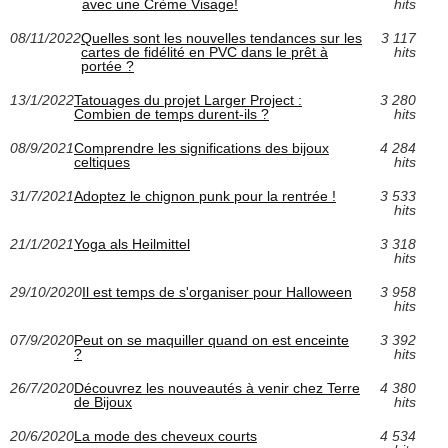
avec une Crème Visage!
hits
08/11/2022
Quelles sont les nouvelles tendances sur les
3 117
cartes de fidélité en PVC dans le prêt à
hits
portée ?
13/1/2022
Tatouages du projet Larger Project :
3 280
Combien de temps durent-ils ?
hits
08/9/2021
Comprendre les significations des bijoux
4 284
celtiques
hits
31/7/2021
Adoptez le chignon punk pour la rentrée !
3 533
hits
21/1/2021
Yoga als Heilmittel
3 318
hits
29/10/2020
Il est temps de s'organiser pour Halloween
3 958
hits
07/9/2020
Peut on se maquiller quand on est enceinte
3 392
?
hits
26/7/2020
Découvrez les nouveautés à venir chez Terre
4 380
de Bijoux
hits
20/6/2020
La mode des cheveux courts
4 534