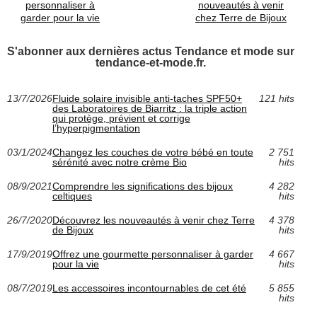
personnaliser à
nouveautés à venir
garder pour la vie
chez Terre de Bijoux
S'abonner aux dernières actus Tendance et mode sur
tendance-et-mode.fr.
13/7/2026
Fluide solaire invisible anti‑taches SPF50+
121 hits
des Laboratoires de Biarritz : la triple action
qui protège, prévient et corrige
l’hyperpigmentation
03/1/2024
Changez les couches de votre bébé en toute
2 751
sérénité avec notre crème Bio
hits
08/9/2021
Comprendre les significations des bijoux
4 282
celtiques
hits
26/7/2020
Découvrez les nouveautés à venir chez Terre
4 378
de Bijoux
hits
17/9/2019
Offrez une gourmette personnaliser à garder
4 667
pour la vie
hits
08/7/2019
Les accessoires incontournables de cet été
5 855
hits