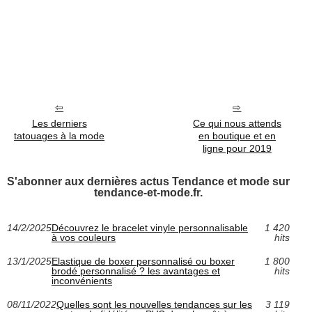
Les derniers
Ce qui nous attends
tatouages à la mode
en boutique et en
ligne pour 2019
S'abonner aux dernières actus Tendance et mode sur
tendance-et-mode.fr.
14/2/2025
Découvrez le bracelet vinyle personnalisable
1 420
à vos couleurs
hits
13/1/2025
Elastique de boxer personnalisé ou boxer
1 800
brodé personnalisé ? les avantages et
hits
inconvénients
08/11/2022
Quelles sont les nouvelles tendances sur les
3 119