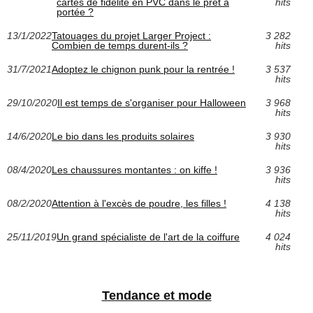
cartes de fidélité en PVC dans le prêt à
hits
portée ?
13/1/2022
Tatouages du projet Larger Project :
3 282
Combien de temps durent-ils ?
hits
31/7/2021
Adoptez le chignon punk pour la rentrée !
3 537
hits
29/10/2020
Il est temps de s'organiser pour Halloween
3 968
hits
14/6/2020
Le bio dans les produits solaires
3 930
hits
08/4/2020
Les chaussures montantes : on kiffe !
3 936
hits
08/2/2020
Attention à l'excès de poudre, les filles !
4 138
hits
25/11/2019
Un grand spécialiste de l'art de la coiffure
4 024
hits
Tendance et mode