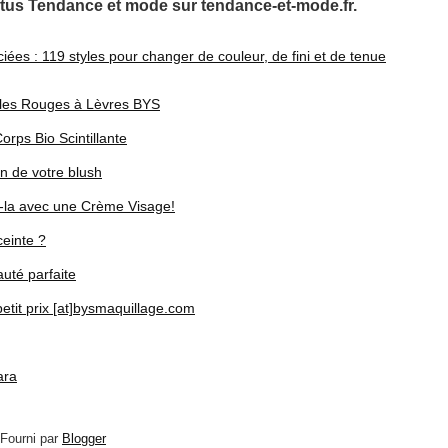
tus Tendance et mode sur tendance-et-mode.fr.
ées : 119 styles pour changer de couleur, de fini et de tenue
 les Rouges à Lèvres BYS
orps Bio Scintillante
on de votre blush
z-la avec une Crème Visage!
ceinte ?
uté parfaite
etit prix [at]bysmaquillage.com
ara
 Fourni par
Blogger