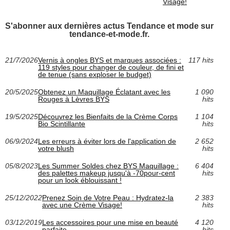
Visage!
S'abonner aux dernières actus Tendance et mode sur
tendance-et-mode.fr.
21/7/2026
Vernis à ongles BYS et marques associées :
117 hits
119 styles pour changer de couleur, de fini et
de tenue (sans exploser le budget)
20/5/2025
Obtenez un Maquillage Éclatant avec les
1 090
Rouges à Lèvres BYS
hits
19/5/2025
Découvrez les Bienfaits de la Crème Corps
1 104
Bio Scintillante
hits
06/9/2024
Les erreurs à éviter lors de l'application de
2 652
votre blush
hits
05/8/2023
Les Summer Soldes chez BYS Maquillage :
6 404
des palettes makeup jusqu'à -70pour-cent
hits
pour un look éblouissant !
25/12/2022
Prenez Soin de Votre Peau : Hydratez-la
2 383
avec une Crème Visage!
hits
03/12/2019
Les accessoires pour une mise en beauté
4 120
parfaite
hits