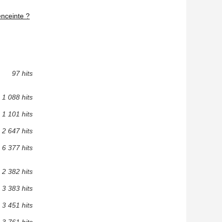
enceinte ?
97 hits
1 088 hits
1 101 hits
2 647 hits
6 377 hits
2 382 hits
3 383 hits
3 451 hits
3 761 hits