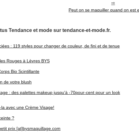
Peut on se maquiller quand on est 
tus Tendance et mode sur tendance-et-mode.fr.
ées : 119 styles pour changer de couleur, de fini et de tenue
 les Rouges à Lèvres BYS
orps Bio Scintillante
on de votre blush
ge : des palettes makeup jusqu'à -70pour-cent pour un look
z-la avec une Crème Visage!
ceinte ?
etit prix [at]bysmaquillage.com