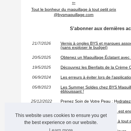
Tout le bonheur du maquillage à tout petit prix
@bysmaquillage.com
S'abonner aux dernières ac
21/7/2026
Vernis à ongles BYS et marques associ
(sans exploser le budget)
20/5/2025
Obtenez un Maquillage Éclatant avec
19/5/2025
Découvrez les Bienfaits de la Crème C
06/9/2024
Les erreurs à éviter lors de l'applicati
05/8/2023
Les Summer Soldes chez BYS Maquilla
éblouissant !
25/12/2022
Prenez Soin de Votre Peau : Hydrate
07/9/2020
Peut on se maquiller quand on est en
This website uses cookies to ensure you get
19/11/2019
Tout le bonheur du maquillage à tout p
the best experience on our website.
Learn more
04/10/2019
Les petits parfums de tous les jours