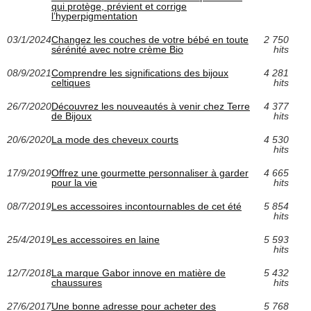
qui protège, prévient et corrige
l’hyperpigmentation
03/1/2024
Changez les couches de votre bébé en toute
2 750
sérénité avec notre crème Bio
hits
08/9/2021
Comprendre les significations des bijoux
4 281
celtiques
hits
26/7/2020
Découvrez les nouveautés à venir chez Terre
4 377
de Bijoux
hits
20/6/2020
La mode des cheveux courts
4 530
hits
17/9/2019
Offrez une gourmette personnaliser à garder
4 665
pour la vie
hits
08/7/2019
Les accessoires incontournables de cet été
5 854
hits
25/4/2019
Les accessoires en laine
5 593
hits
12/7/2018
La marque Gabor innove en matière de
5 432
chaussures
hits
27/6/2017
Une bonne adresse pour acheter des
5 768