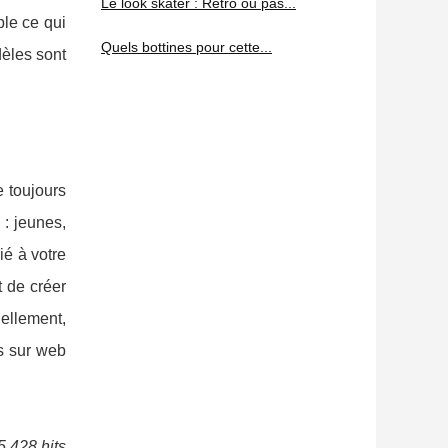
Le look skater : Retro ou pas...
le ce qui
Quels bottines pour cette...
dèles sont
 toujours
: jeunes,
é à votre
t de créer
ellement,
s sur web
5 428 hits